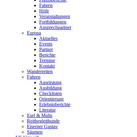
Fahren
Höfe
Veranstaltungen
Fortbildungen
Ansprechpartner
Europa
Aktuelles
Events
Partner
Berichte
Termine
Kontakt
Wanderreiten
Fahren
Ausrüstung
Ausbildung
Checklisten
Orientierung
Erlebnisberichte
Literatur
Esel & Mulis
Reitbegleithunde
Eiserner Gustav
Säumen