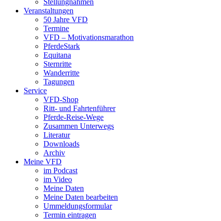
Stellungnahmen
Veranstaltungen
50 Jahre VFD
Termine
VFD – Motivationsmarathon
PferdeStark
Equitana
Sternritte
Wanderritte
Tagungen
Service
VFD-Shop
Ritt- und Fahrtenführer
Pferde-Reise-Wege
Zusammen Unterwegs
Literatur
Downloads
Archiv
Meine VFD
im Podcast
im Video
Meine Daten
Meine Daten bearbeiten
Ummeldungsformular
Termin eintragen