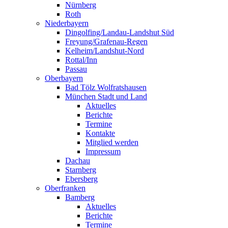
Nürnberg
Roth
Niederbayern
Dingolfing/Landau-Landshut Süd
Freyung/Grafenau-Regen
Kelheim/Landshut-Nord
Rottal/Inn
Passau
Oberbayern
Bad Tölz Wolfratshausen
München Stadt und Land
Aktuelles
Berichte
Termine
Kontakte
Mitglied werden
Impressum
Dachau
Starnberg
Ebersberg
Oberfranken
Bamberg
Aktuelles
Berichte
Termine