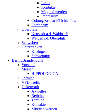
Links
Kontakte
Mitglied werden
Impressum
Coburg/Kronach/Lichtenfels
Forchheim
Oberpfalz
Neustadt a.d. Waldnaab
Weiden i.d. Oberpfalz
Schwaben
Unterfranken
Kitzingen
Schweinfurt
Berlin/Brandenburg
Vorstand
Messen
HIPPOLOGICA
Termine
VFD Treffs
Uckermark
Aktuelles
Berichte
Termine
Kontakte
Mitglied werden