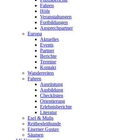
Fahren
Höfe
Veranstaltungen
Fortbildungen
Ansprechpartner
Europa
Aktuelles
Events
Partner
Berichte
Termine
Kontakt
Wanderreiten
Fahren
Ausrüstung
Ausbildung
Checklisten
Orientierung
Erlebnisberichte
Literatur
Esel & Mulis
Reitbegleithunde
Eiserner Gustav
Säumen