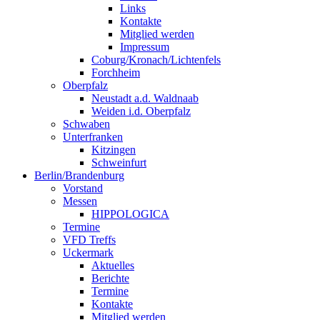
Links
Kontakte
Mitglied werden
Impressum
Coburg/Kronach/Lichtenfels
Forchheim
Oberpfalz
Neustadt a.d. Waldnaab
Weiden i.d. Oberpfalz
Schwaben
Unterfranken
Kitzingen
Schweinfurt
Berlin/Brandenburg
Vorstand
Messen
HIPPOLOGICA
Termine
VFD Treffs
Uckermark
Aktuelles
Berichte
Termine
Kontakte
Mitglied werden