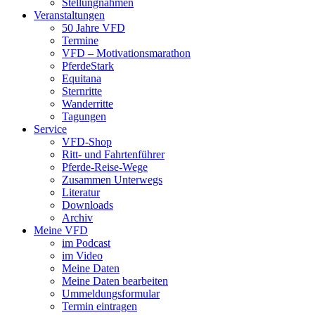
Stellungnahmen
Veranstaltungen
50 Jahre VFD
Termine
VFD – Motivationsmarathon
PferdeStark
Equitana
Sternritte
Wanderritte
Tagungen
Service
VFD-Shop
Ritt- und Fahrtenführer
Pferde-Reise-Wege
Zusammen Unterwegs
Literatur
Downloads
Archiv
Meine VFD
im Podcast
im Video
Meine Daten
Meine Daten bearbeiten
Ummeldungsformular
Termin eintragen