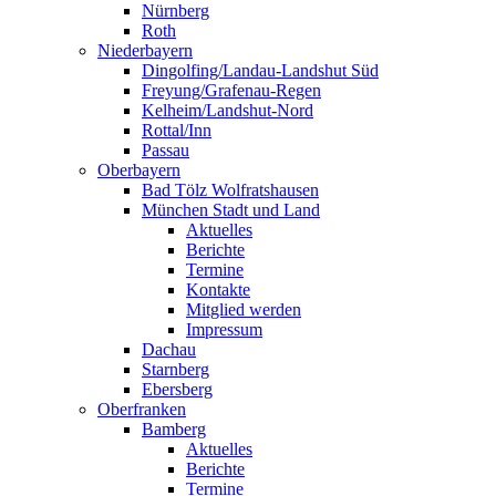
Nürnberg
Roth
Niederbayern
Dingolfing/Landau-Landshut Süd
Freyung/Grafenau-Regen
Kelheim/Landshut-Nord
Rottal/Inn
Passau
Oberbayern
Bad Tölz Wolfratshausen
München Stadt und Land
Aktuelles
Berichte
Termine
Kontakte
Mitglied werden
Impressum
Dachau
Starnberg
Ebersberg
Oberfranken
Bamberg
Aktuelles
Berichte
Termine