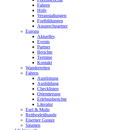
Fahren
Höfe
Veranstaltungen
Fortbildungen
Ansprechpartner
Europa
Aktuelles
Events
Partner
Berichte
Termine
Kontakt
Wanderreiten
Fahren
Ausrüstung
Ausbildung
Checklisten
Orientierung
Erlebnisberichte
Literatur
Esel & Mulis
Reitbegleithunde
Eiserner Gustav
Säumen