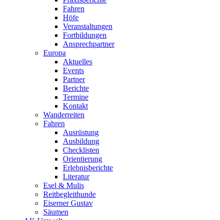
Fahren
Höfe
Veranstaltungen
Fortbildungen
Ansprechpartner
Europa
Aktuelles
Events
Partner
Berichte
Termine
Kontakt
Wanderreiten
Fahren
Ausrüstung
Ausbildung
Checklisten
Orientierung
Erlebnisberichte
Literatur
Esel & Mulis
Reitbegleithunde
Eiserner Gustav
Säumen