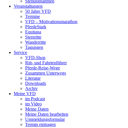
Stellungnahmen
Veranstaltungen
50 Jahre VFD
Termine
VFD – Motivationsmarathon
PferdeStark
Equitana
Sternritte
Wanderritte
Tagungen
Service
VFD-Shop
Ritt- und Fahrtenführer
Pferde-Reise-Wege
Zusammen Unterwegs
Literatur
Downloads
Archiv
Meine VFD
im Podcast
im Video
Meine Daten
Meine Daten bearbeiten
Ummeldungsformular
Termin eintragen