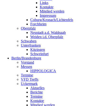
Links
Kontakte
Mitglied werden
Impressum
Coburg/Kronach/Lichtenfels
Forchheim
Oberpfalz
Neustadt a.d. Waldnaab
Weiden i.d. Oberpfalz
Schwaben
Unterfranken
Kitzingen
Schweinfurt
Berlin/Brandenburg
Vorstand
Messen
HIPPOLOGICA
Termine
VFD Treffs
Uckermark
Aktuelles
Berichte
Termine
Kontakte
Mitglied werden