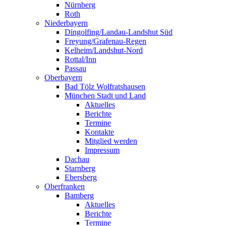
Nürnberg
Roth
Niederbayern
Dingolfing/Landau-Landshut Süd
Freyung/Grafenau-Regen
Kelheim/Landshut-Nord
Rottal/Inn
Passau
Oberbayern
Bad Tölz Wolfratshausen
München Stadt und Land
Aktuelles
Berichte
Termine
Kontakte
Mitglied werden
Impressum
Dachau
Starnberg
Ebersberg
Oberfranken
Bamberg
Aktuelles
Berichte
Termine